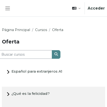
Salta al contenido principal
Acceder
Panel lateral
Página Principal
Cursos
Oferta
Oferta
uscar cursos
Buscar cursos
Español para extranjeros A1
¿Qué es la felicidad?