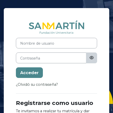
Salta al contenido principal
Entrar a San M
Saltar a creación de una nueva cuenta
Nombre de usuario
Contraseña
Acceder
¿Olvidó su contraseña?
Registrarse como usuario
Te invitamos a realizar tu matrícula y dar